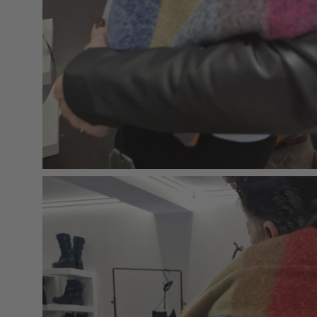
Apri
lightbox
dell'immagine