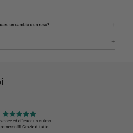
I
ttuare un cambio o un reso?
i
 morbida e molto leggera che
Gonna in mussola di cotone legge
adatta ad ogni vestibilità.
confortevole grazie all'elastico in 
molto morbido,lunga come piace a