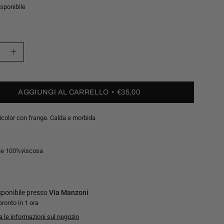
isponibile
Aumenta
à
quantità
AGGIUNGI AL CARRELLO
€35,00
icolor con frange. Calda e morbida
ne 100%viscosa
isponibile presso
Via Manzoni
pronto in 1 ora
a le informazioni sul negozio