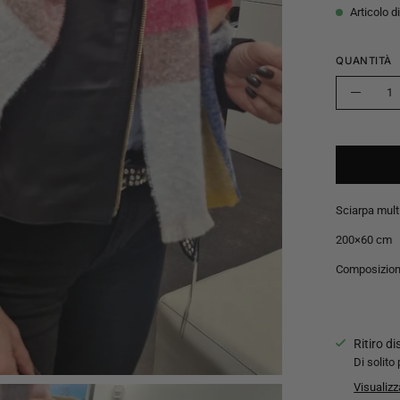
Articolo d
QUANTITÀ
Quantità
Riduci
quantit
Sciarpa mult
200×60 cm
Composizio
Ritiro d
Di solito 
Visualizz