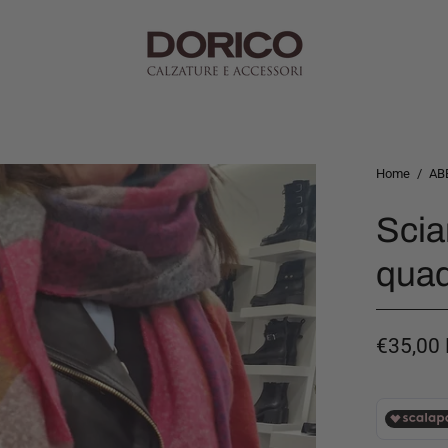
Home
/
AB
Sci
quad
€35,00