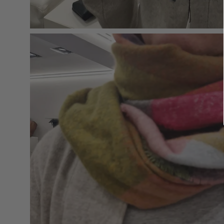
Apri
lightbox
dell'immagine