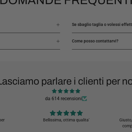
DOMANDE FREQUENT
Se sbaglio taglia o volessi effe
Come posso contattarvi?
Lasciamo parlare i clienti per no
da 614 recensioni
ta'
Giusto,veloce ed efficace un ottimo
Camicia
compromesso!!!! Grazie di tutto
si 