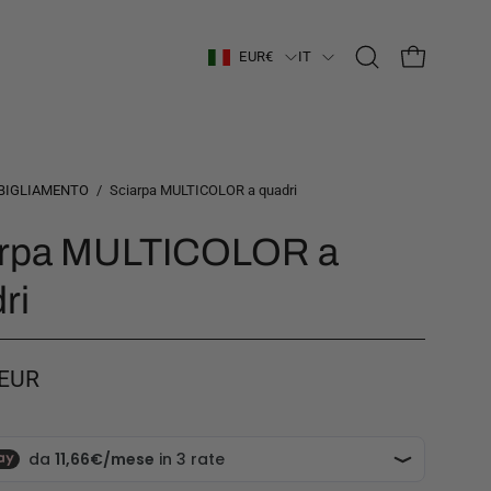
Paese
Lingua
EUR€
IT
Apri
APRI CARRE
la
barra
di
ricerca
BIGLIAMENTO
/
Sciarpa MULTICOLOR a quadri
arpa MULTICOLOR a
ri
 EUR