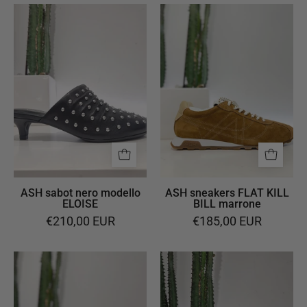
ASH
ASH
sabot
sneakers
nero
FLAT
modello
KILL
ELOISE
BILL
marrone
ASH sabot nero modello
ASH sneakers FLAT KILL
ELOISE
BILL marrone
€210,00 EUR
€185,00 EUR
ASH
ASH
sneakers
sneakers
SNEAKERINA
ADDICT