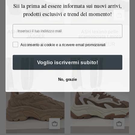
Sii la prima ad essere informata sui nuovi arrivi,
prodotti esclusivi e trend del momento!
Email
ASH texano nero modello
ASH texano pelle
JAGGER
scamosciata t.moro
€319,00 EUR
€298,00 EUR
Acconsento ai cookie e a ricevere email promozionali
ASH
ASH
Voglio iscrivermi subito!
sneakers
sneakers
ADDICT
ADDICT
No, grazie
BIS
marrone
calfsuede
e
beige