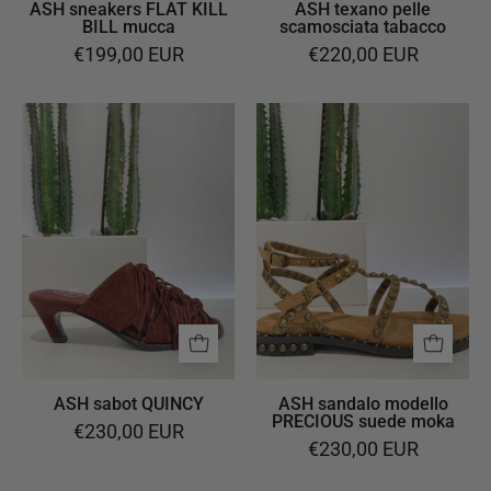
ASH sneakers FLAT KILL
ASH texano pelle
BILL mucca
scamosciata tabacco
€199,00 EUR
€220,00 EUR
ASH
ASH
sabot
sandalo
QUINCY
modello
PRECIOUS
suede
moka
ASH sabot QUINCY
ASH sandalo modello
PRECIOUS suede moka
€230,00 EUR
€230,00 EUR