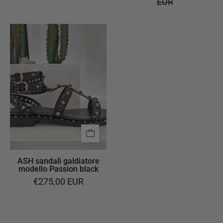
EUR
ASH
sandali
galdiatore
modello
Passion
black
ASH sandali galdiatore
modello Passion black
€275,00 EUR