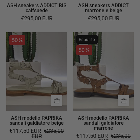
ASH sneakers ADDICT BIS
ASH sneakers ADDICT
calfsuede
marrone e beige
€295,00 EUR
€295,00 EUR
ASH
ASH
50%
Esaurito
modello
modello
50%
PAPRIKA
PAPRIKA
sandali
sandali
galdiatore
galdiatore
beige
marrone
ASH modello PAPRIKA
ASH modello PAPRIKA
sandali galdiatore beige
sandali galdiatore
marrone
€117,50 EUR
€235,00
€117,50 EUR
€235,00
EUR