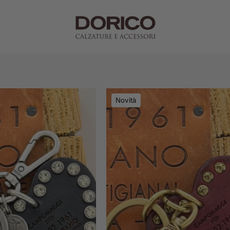
Campomaggi
Campomagg
Novità
portachiavi
portachiavi
CUORE
rosso
STRASS
CUORE
FUME