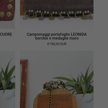
o CUORE
Campomaggi portafoglio LEONIDA
borchie e medaglie moro
€190,00 EUR
i
Campomaggi
catena
RIVETTI
E
MEDAGLIE