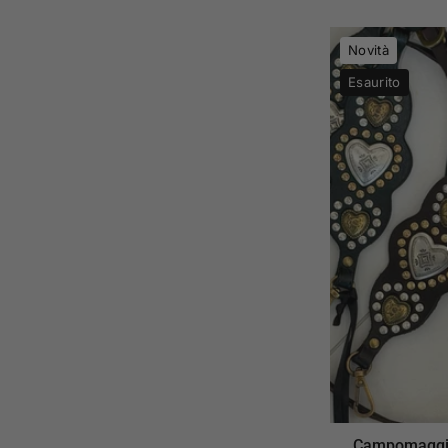
Novità
Esaurito
Campomaggi 