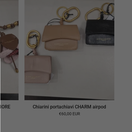
CHARM
airpod
FIORE
Chiarini portachiavi CHARM airpod
€60,00 EUR