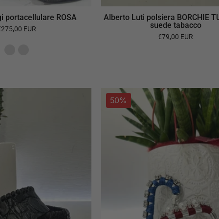
 portacellulare ROSA
Alberto Luti polsiera BORCHIE 
suede tabacco
€275,00 EUR
€79,00 EUR
Alberto
PINKO
50%
luti
moschetton
collana
keychain
in
hook
pelle