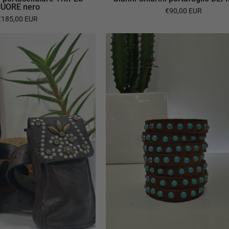
UORE nero
€90,00 EUR
€185,00 EUR
Campomaggi
Alberto
portacellulare
Luti
ROSA
polsiera
BORCHIE
TURCHESI
suede
tabacco