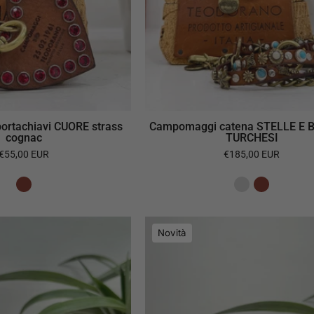
rtachiavi CUORE strass
Campomaggi catena STELLE E 
cognac
TURCHESI
€55,00 EUR
€185,00 EUR
Campomaggi
Campomagg
Novità
portachiavi
portachiavi
FIORE
FIORE
BIANCO
turchese