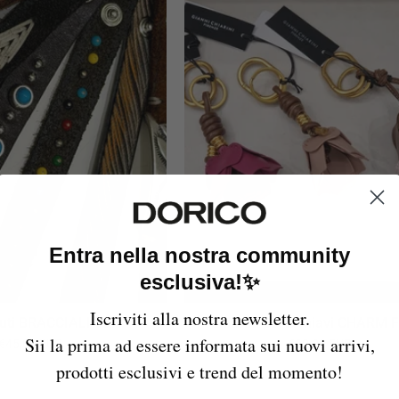
BRACCIALI
CHARM
TEX
FIORE
Entra nella nostra community
esclusiva!✨
Iscriviti alla nostra newsletter.
Luti BRACCIALI TEX
Chiarini portachiavi CHARM 
Sii la prima ad essere informata sui nuovi arrivi,
€45,00 EUR
€60,00 EUR
prodotti esclusivi e trend del momento!