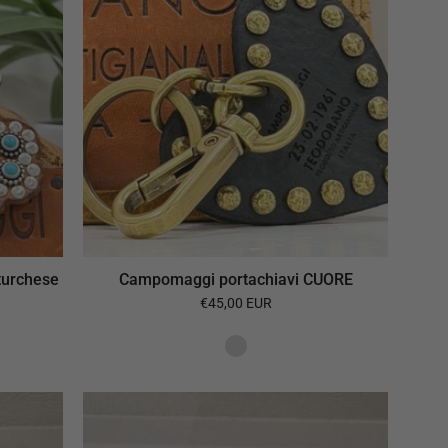
turchese
Campomaggi portachiavi CUORE
€45,00 EUR
Chiarini
portachiavi