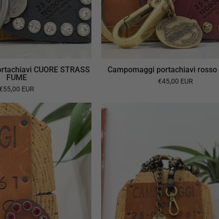
rtachiavi CUORE STRASS
Campomaggi portachiavi ross
FUME
€45,00 EUR
€55,00 EUR
Campomaggi
Campomagg
portachiavi
catena
CUORE
STELLE
strass
E
cognac
BORCHIE
TURCHESI