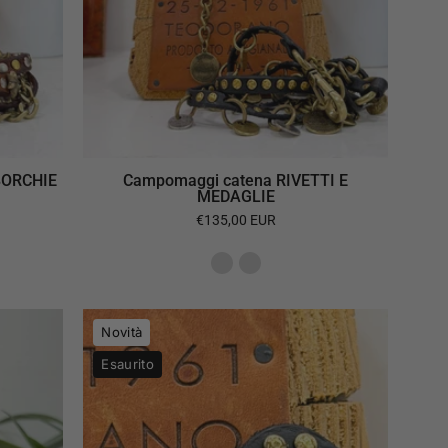
BORCHIE
Campomaggi catena RIVETTI E
MEDAGLIE
€135,00 EUR
i
Campomaggi
Novità
portachiavi
Esaurito
CUORE