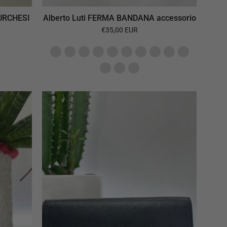
TURCHESI
Alberto Luti FERMA BANDANA accessorio
€35,00 EUR
Gianni
e
Chiarini
portafoglio
PERFETTO