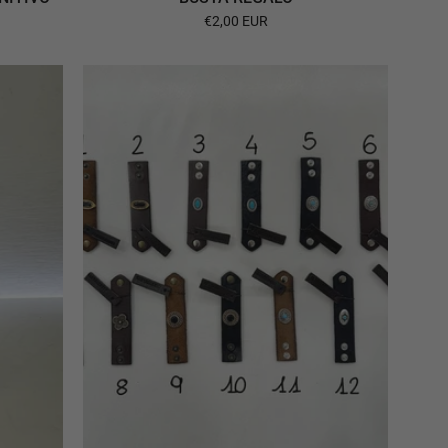
€2,00 EUR
Alberto
Luti
FERMA
BANDANA
accessorio