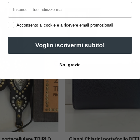
Email
Campomaggi
Gianni
Novità
portacellulare
Chiarini
Acconsento ai cookie e a ricevere email promozionali
Esaurito
TRIPLO
portafoglio
CUORE
DEFINITIVO
nero
Voglio iscrivermi subito!
No, grazie
portacellulare TRIPLO
Gianni Chiarini portafoglio DEF