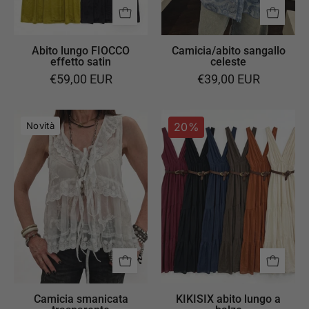
Abito lungo FIOCCO
Camicia/abito sangallo
effetto satin
celeste
€59,00 EUR
€39,00 EUR
Camicia
KIKISIX
Novità
20%
smanicata
abito
trasparente
lungo
a
balze
Camicia smanicata
KIKISIX abito lungo a