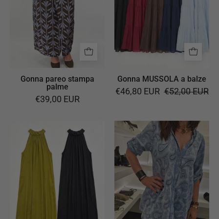
Gonna pareo stampa
Gonna MUSSOLA a balze
palme
€46,80 EUR
€52,00 EUR
€39,00 EUR
Abito
Camicia/abito
lungo
sangallo
FIOCCO
celeste
effetto
satin