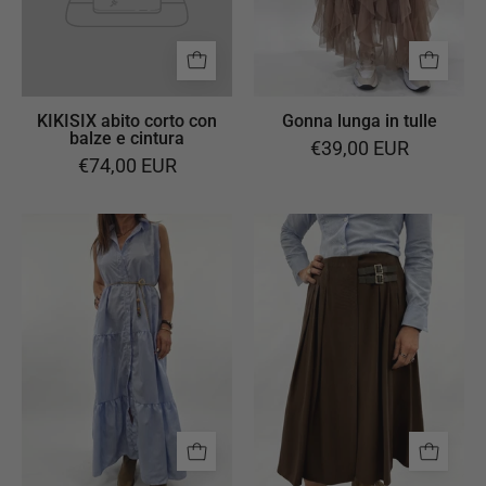
KIKISIX abito corto con
Gonna lunga in tulle
balze e cintura
€39,00 EUR
€74,00 EUR
KIKISIX
Gonna
abito
con
lungo
fibbie
smanicato
marrone
a
righe
celesti