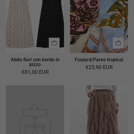
bordo
in
pizzo
Abito fiori con bordo in
Foulard/Pareo tropical
pizzo
€25,90 EUR
€81,00 EUR
Gonna
lunga
in
tulle