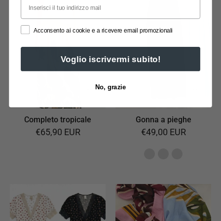
tropicale
a
pieghe
Acconsento ai cookie e a ricevere email promozionali
Voglio iscrivermi subito!
No, grazie
Completo tropicale
Gonna a pieghe
€65,90 EUR
€49,00 EUR
Abito
Foulard/Pareo
fiori
tropical
con