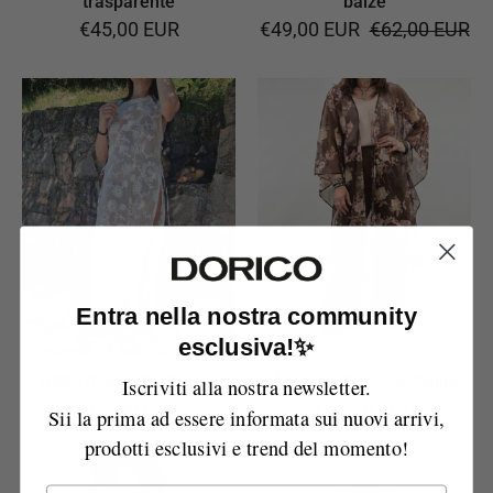
trasparente
balze
€45,00 EUR
€49,00 EUR
€62,00 EUR
Abito
Abito
macramè
modello
frange
vestaglia
Entra nella nostra community
esclusiva!✨
Abito macramè frange
Abito modello vestaglia
Iscriviti alla nostra newsletter.
€65,90 EUR
€45,90 EUR
Sii la prima ad essere informata sui nuovi arrivi,
prodotti esclusivi e trend del momento!
Completo
Gonna
Email