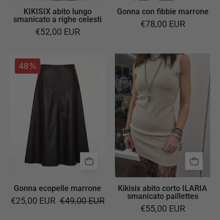
KIKISIX abito lungo
Gonna con fibbie marrone
smanicato a righe celesti
€78,00 EUR
€52,00 EUR
Gonna
Kikisix
48%
ecopelle
abito
marrone
corto
ILARIA
smanicato
paillettes
Gonna ecopelle marrone
Kikisix abito corto ILARIA
smanicato paillettes
€25,00 EUR
€49,00 EUR
€55,00 EUR