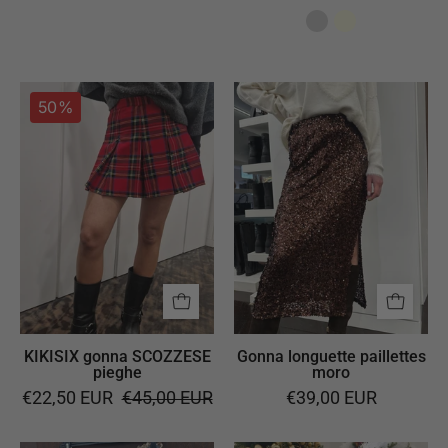
KIKISIX
Gonna
50%
gonna
longuette
SCOZZESE
paillettes
pieghe
moro
KIKISIX gonna SCOZZESE
Gonna longuette paillettes
pieghe
moro
€22,50 EUR
€45,00 EUR
€39,00 EUR