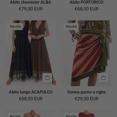
Abito chemisier ALBA
Abito PORTORICO
€79,00 EUR
€68,00 EUR
Abito
Gonna
Novità
Novità
lungo
pareo
ACAPULCO
a
righe
Abito lungo ACAPULCO
Gonna pareo a righe
€68,00 EUR
€29,00 EUR
Abito
Abito
Novità
Novità