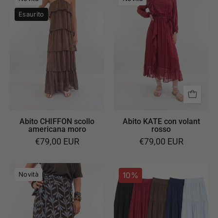
CHIFFON
KATE
Esaurito
scollo
con
americana
volant
moro
rosso
Abito CHIFFON scollo
Abito KATE con volant
americana moro
rosso
€79,00 EUR
€79,00 EUR
Gonna
Gonna
Novità
10%
pareo
MUSSOLA
stampa
a
palme
balze