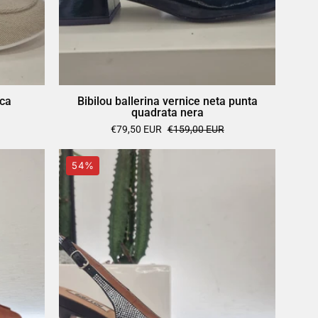
rca
Bibilou ballerina vernice neta punta
quadrata nera
€79,50 EUR
€159,00 EUR
Bibilou
54%
nera
strass
argento
tacco
7
cm