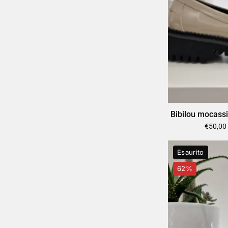
Bibilou mocass
€50,00
Esaurito
62%