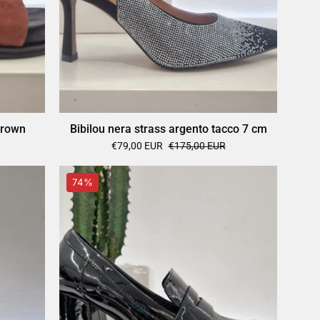
brown
Bibilou nera strass argento tacco 7 cm
€79,00 EUR
€175,00 EUR
Bibilou
74%
mocassino
nero
platò