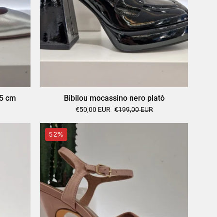
 5 cm
Bibilou mocassino nero platò
€50,00 EUR
€199,00 EUR
Bibilou
52%
sandalo
raso
nude