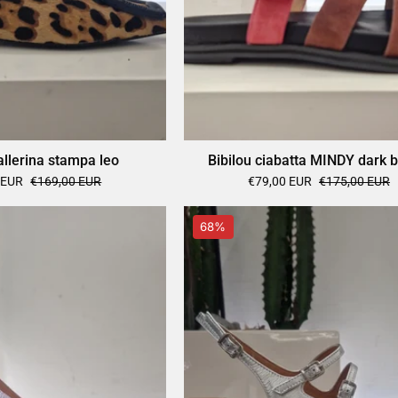
allerina stampa leo
Bibilou ciabatta MINDY dark 
 EUR
€169,00 EUR
€79,00 EUR
€175,00 EUR
Bibilou
Bibilou
68%
raso
scarpa
lilla
argento
con
tacco
strass
5
cm