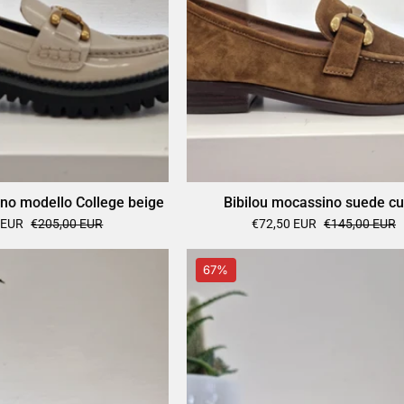
ino modello College beige
Bibilou mocassino suede cu
 EUR
€205,00 EUR
€72,50 EUR
€145,00 EUR
Bibilou
Bibilou
67%
ciabatta
mocassino
fuxia
vernice
panna