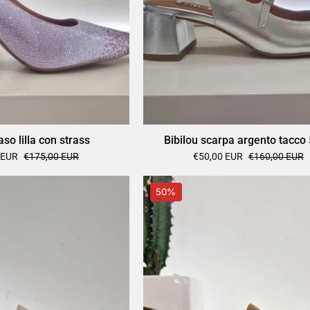
aso lilla con strass
Bibilou scarpa argento tacco
 EUR
€175,00 EUR
€50,00 EUR
€160,00 EUR
Bibilou
Bibilou
50%
mocassino
mocassino
modello
suede
College
cuoio
beige