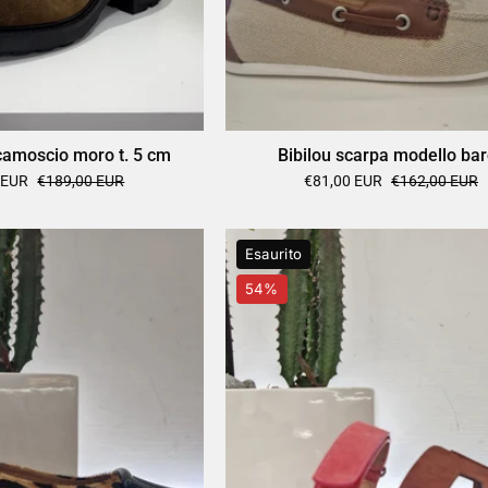
amoscio moro t. 5 cm
Bibilou scarpa modello ba
 EUR
€189,00 EUR
€81,00 EUR
€162,00 EUR
Bibilou
Bibilou
Esaurito
ballerina
ciabatta
54%
stampa
MINDY
leo
dark
brown