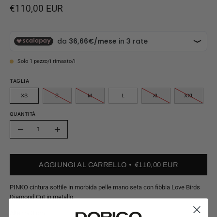
€110,00 EUR
Solo
1
pezzo/i rimasto/i
TAGLIA
XS
S
M
L
XL
XXL
QUANTITÀ
Quantità
Riduci
Aumenta
quantità
quantità
AGGIUNGI AL CARRELLO
€110,00 EUR
PINKO cintura sottile in morbida pelle mano seta con fibbia Love Birds
Diamond Cut in metallo.
Altezza 3 cm