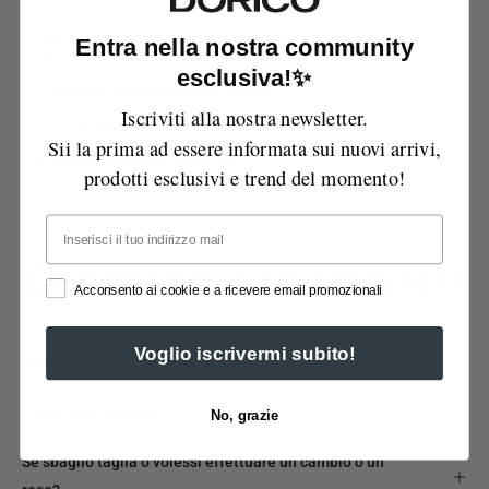
Ritiro disponibile presso
Via Manzoni
Entra nella nostra community
Di solito pronto in 1 ora
esclusiva!✨
Visualizza le informazioni sul negozio
Iscriviti alla nostra newsletter.
Possibilità di reso entro 14 giorni
Sii la prima ad essere informata sui nuovi arrivi,
Spedizione gratuita sopra i 99€
prodotti esclusivi e trend del momento!
Email
DOMANDE FREQUENTI
Acconsento ai cookie e a ricevere email promozionali
Voglio iscrivermi subito!
Quando arriva il mio ordine?
Come posso pagare?
No, grazie
Se sbaglio taglia o volessi effettuare un cambio o un