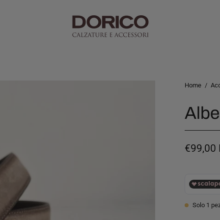
Home
/
Ac
Albe
€99,00
Solo
1
pez