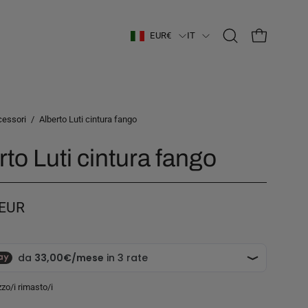
Paese
Lingua
EUR€
IT
Apri
APRI CARRE
la
barra
di
ricerca
cessori
/
Alberto Luti cintura fango
rto Luti cintura fango
 EUR
zo/i rimasto/i