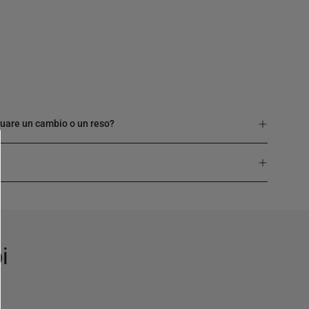
I
ttuare un cambio o un reso?
i