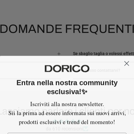
DOMANDE FREQUENT
Se sbaglio taglia o volessi effe
Come posso contattarvi?
Entra nella nostra community
esclusiva!✨
Iscriviti alla nostra newsletter.
Lasciamo parlare i clienti per no
Sii la prima ad essere informata sui nuovi arrivi,
prodotti esclusivi e trend del momento!
da 610 recensioni
Email