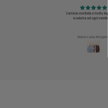
iusto,veloce ed efficace un ottimo
Camicia morbida e molto leg
compromesso!!!! Grazie di tutto
si adatta ad ogni vestibil
Ross mery Jimenez
Maria Luisa Morgant