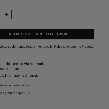
Aumenta
à
quantità
AGGIUNGI AL CARRELLO
€99,00
cintura color fango fodera interna pelle. Fibbia color argento Prodotto
y
isponibile presso
Via Manzoni
pronto in 1 ora
a le informazioni sul negozio
ità di reso entro 14 giorni
one gratuita sopra i 99€