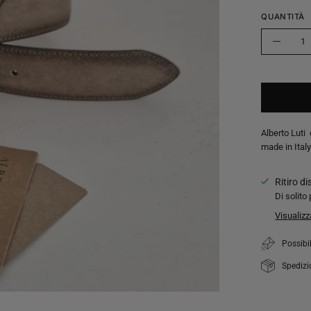
QUANTITÀ
Quantità
Riduci
quantit
Alberto Luti 
made in Ital
Ritiro d
Di solito 
Visualizz
Possibil
Spedizi