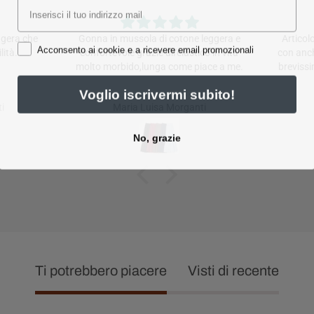
gera che
Gonna in mussola di cotone leggera e
Articolo
Acconsento ai cookie e a ricevere email promozionali
ità.
confortevole grazie all'elastico in vita
con anch
molto morbido,lunga come piace a me.
brevissi
Voglio iscrivermi subito!
i
Maria Luisa Morganti
No, grazie
Ti potrebbero piacere
Visti di recente