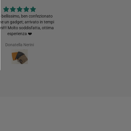
 bellissimo, ben confezionato
Dico, come per la gonna a balze 
e un gadget; arrivato in tempi
mussola, top! L’unico problema 
mi!!! Molto soddisfatta, ottima
sempre quello, non ho fatto in tem
esperienza ❤️
prenderne alte!
Donatella Nerini
Flavia Dragoni