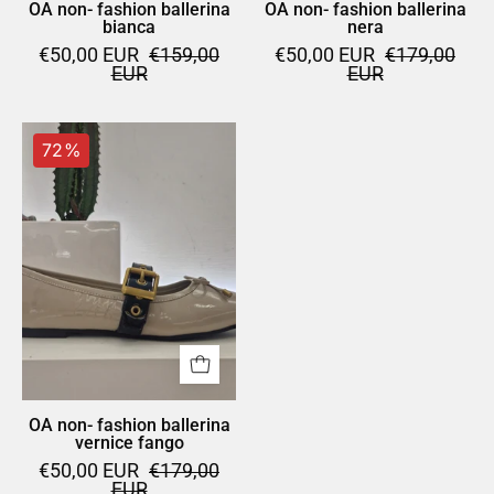
OA non- fashion ballerina
OA non- fashion ballerina
bianca
nera
€50,00 EUR
€159,00
€50,00 EUR
€179,00
EUR
EUR
OA
72%
non-
fashion
ballerina
vernice
fango
OA non- fashion ballerina
vernice fango
€50,00 EUR
€179,00
EUR