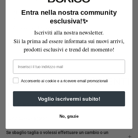
Entra nella nostra community
Ritiro disponibile presso
Via Manzoni
Di solito pronto in 1 ora
esclusiva!✨
Visualizza le informazioni sul negozio
Iscriviti alla nostra newsletter.
Possibilità di reso entro 14 giorni
Sii la prima ad essere informata sui nuovi arrivi,
Spedizione gratuita sopra i 99€
prodotti esclusivi e trend del momento!
Email
DOMANDE FREQUENTI
Acconsento ai cookie e a ricevere email promozionali
Voglio iscrivermi subito!
Quando arriva il mio ordine?
No, grazie
Come posso pagare?
Se sbaglio taglia o volessi effettuare un cambio o un