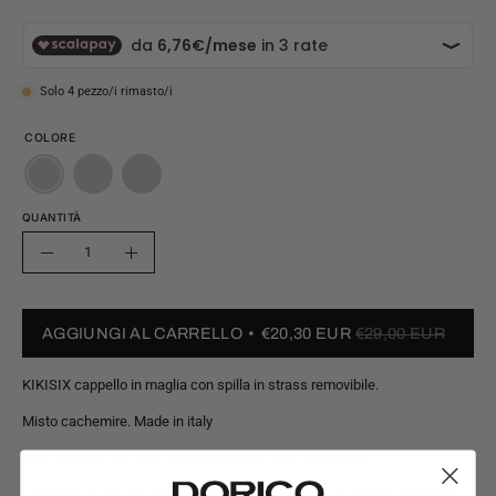
Solo
4
pezzo/i rimasto/i
COLORE
QUANTITÀ
Quantità
Riduci
Aumenta
quantità
quantità
AGGIUNGI AL CARRELLO
€20,30 EUR
€29,00 EUR
KIKISIX cappello in maglia con spilla in strass removibile.
Misto cachemire. Made in italy
35% lana 35% viscosa 20% poliammide 10% cachemire
il prodotto è in super saldo perciò non può essere nè reso nè sostituito.