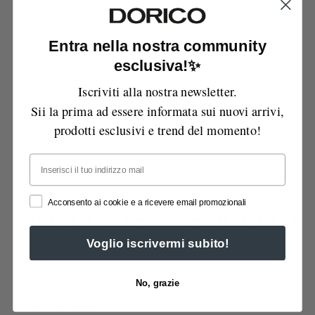
Tessuto interno 80% poliammide 20% elastan
Poliammide ed elastan
Entra nella nostra community
esclusiva!✨
Ritiro disponibile presso
Via Manzoni
Di solito pronto in 1 ora
Iscriviti alla nostra newsletter.
Visualizza le informazioni sul negozio
Sii la prima ad essere informata sui nuovi arrivi,
Possibilità di reso entro 14 giorni
prodotti esclusivi e trend del momento!
Spedizione gratuita sopra i 99€
Email
Acconsento ai cookie e a ricevere email promozionali
DOMANDE FREQUENTI
Voglio iscrivermi subito!
Quando arriva il mio ordine?
No, grazie
Come posso pagare?