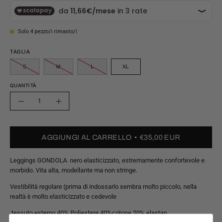
Solo
4
pezzo/i rimasto/i
TAGLIA
S
M
L
XL
QUANTITÀ
Quantità
Riduci
Aumenta
quantità
quantità
AGGIUNGI AL CARRELLO
€35,00 EUR
Leggings GONDOLA nero elasticizzato, estremamente confortevole e
morbido. Vita alta, modellante ma non stringe.
Vestibilità regolare (prima di indossarlo sembra molto piccolo, nella
realtà è molto elasticizzato e cedevole
tessuto esterno 40% Poliestere 40%cotone 20% elastan