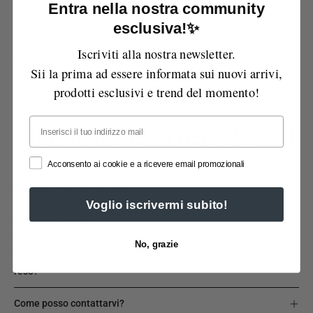
Entra nella nostra community
Visualizza le informazioni sul negozio
esclusiva!✨
Possibilità di reso entro 14 giorni
Iscriviti alla nostra newsletter.
Spedizione gratuita sopra i 99€
Sii la prima ad essere informata sui nuovi arrivi,
prodotti esclusivi e trend del momento!
Email
DOMANDE FREQUENTI
Acconsento ai cookie e a ricevere email promozionali
Quando arriva il mio ordine?
Voglio iscrivermi subito!
Come posso pagare?
No, grazie
Se sbaglio taglia o volessi effettuare un cambio o un
reso?
Come posso contattarvi?