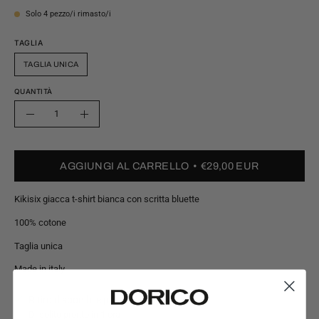
Solo
4
pezzo/i rimasto/i
TAGLIA
TAGLIA UNICA
QUANTITÀ
Quantità
Riduci
Aumenta
quantità
quantità
AGGIUNGI AL CARRELLO
€29,00 EUR
Kikisix giacca t-shirt bianca con scritta bluette
100% cotone
Taglia unica
Made in italy
Ritiro disponibile presso
Via Manzoni
Di solito pronto in 1 ora