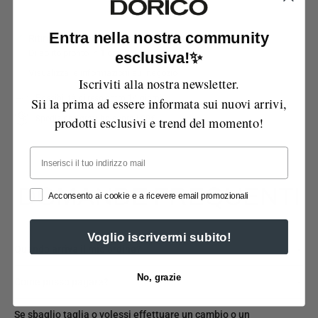
Entra nella nostra community
Ritiro disponibile presso
Via Manzoni
Di solito pronto in 1 ora
esclusiva!✨
Visualizza le informazioni sul negozio
Iscriviti alla nostra newsletter.
Possibilità di reso entro 14 giorni
Sii la prima ad essere informata sui nuovi arrivi,
Spedizione gratuita sopra i 99€
prodotti esclusivi e trend del momento!
Email
DOMANDE FREQUENTI
Acconsento ai cookie e a ricevere email promozionali
Voglio iscrivermi subito!
Quando arriva il mio ordine?
No, grazie
Come posso pagare?
Se sbaglio taglia o volessi effettuare un cambio o un