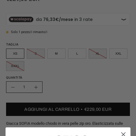
Solo
1
pezzo/i rimasto/i
TAGLIA
XS
S
M
L
XL
XXL
XXXL
QUANTITÀ
Quantità
Riduci
Aumenta
quantità
quantità
AGGIUNGI AL CARRELLO
€229,00 EUR
Giacca SOFIA modello chiodo in vera pelle zip oro. Elasticizzata sulle
parti laterali. Fodera interna in tessuto fiorato. Prodotto made in italy