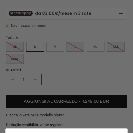
Solo
1
pezzo/i rimasto/i
TAGLIA
XS
S
M
L
XL
XXL
XXXL
QUANTITÀ
Quantità
Riduci
Aumenta
quantità
quantità
AGGIUNGI AL CARRELLO
€249,00 EUR
Giacca in vera pelle modello blazer
Dettaglio vestibilità: veste regolare