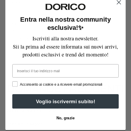
Fodera tessuto
Prodotto made in Italy
Entra nella nostra community
Ritiro disponibile presso
Via Manzoni
esclusiva!✨
Di solito pronto in 1 ora
Iscriviti alla nostra newsletter.
Visualizza le informazioni sul negozio
Sii la prima ad essere informata sui nuovi arrivi,
Possibilità di reso entro 14 giorni
prodotti esclusivi e trend del momento!
Spedizione gratuita sopra i 99€
Email
Acconsento ai cookie e a ricevere email promozionali
DOMANDE FREQUENTI
Voglio iscrivermi subito!
Quando arriva il mio ordine?
No, grazie
Come posso pagare?