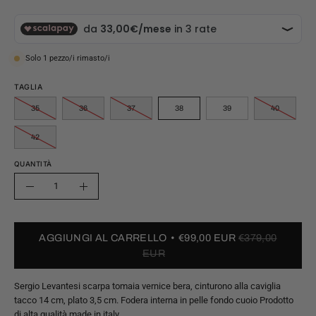
Solo
1
pezzo/i rimasto/i
TAGLIA
35
36
37
38
39
40
42
QUANTITÀ
Quantità
Riduci
Aumenta
quantità
quantità
AGGIUNGI AL CARRELLO
€99,00 EUR
€379,00
EUR
Sergio Levantesi scarpa tomaia vernice bera, cinturono alla caviglia
tacco 14 cm, plato 3,5 cm. Fodera interna in pelle fondo cuoio Prodotto
di alta qualità made in italy