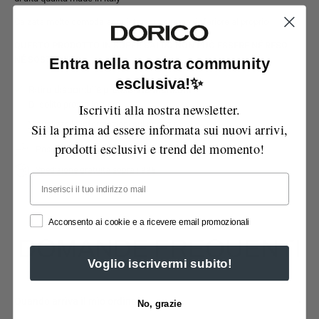
Calzata molto comoda acquistare un numero inferiore al proprio
QUESTO PRODOTTO IN SUPER SALDO NON PUÒ ESSERE NÉ RESO
NÉ SOSTITUITO
Entra nella nostra community
esclusiva!✨
Ritiro disponibile presso
Via Manzoni
Di solito pronto in 1 ora
Iscriviti alla nostra newsletter.
Visualizza le informazioni sul negozio
Sii la prima ad essere informata sui nuovi arrivi,
prodotti esclusivi e trend del momento!
Possibilità di reso entro 14 giorni
Spedizione gratuita sopra i 99€
Email
Acconsento ai cookie e a ricevere email promozionali
DOMANDE FREQUENTI
Voglio iscrivermi subito!
Quando arriva il mio ordine?
No, grazie