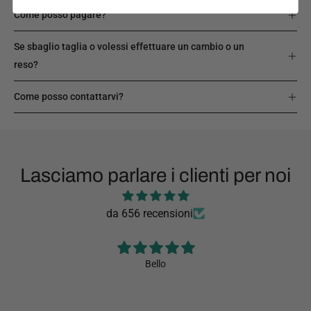
Come posso pagare?
Se sbaglio taglia o volessi effettuare un cambio o un
reso?
Come posso contattarvi?
Lasciamo parlare i clienti per noi
da 656 recensioni
Bello