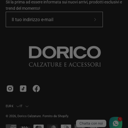
Sii la prima ad essere informata sui nuovi arrivi, prodotti esclusivi e
trend del momento!
Iscriviti
alla
nostra
newsletter
Paese
Lingua
EUR€
IT
© 2026,
Dorico Calzature
.
Fornito da
Shopify
.
1
Chatta con noi