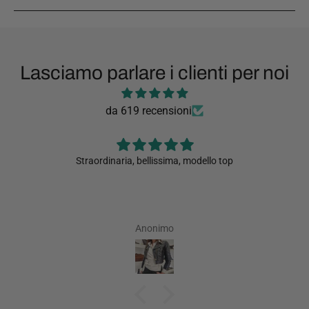
Lasciamo parlare i clienti per noi
da 619 recensioni
llo top
È bellissima, qualità della bellezza più che otti
dire solo un difetto che pesa un po troppo....per
fantastica
Anonimo