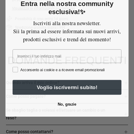
Entra nella nostra community
Visualizza le informazioni sul negozio
esclusiva!✨
Possibilità di reso entro 14 giorni
Iscriviti alla nostra newsletter.
Spedizione gratuita sopra i 99€
Sii la prima ad essere informata sui nuovi arrivi,
prodotti esclusivi e trend del momento!
Email
DOMANDE FREQUENTI
Acconsento ai cookie e a ricevere email promozionali
Quando arriva il mio ordine?
Voglio iscrivermi subito!
Come posso pagare?
No, grazie
Se sbaglio taglia o volessi effettuare un cambio o un
reso?
Come posso contattarvi?