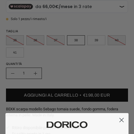
Solo
1
pezzo/i rimasto/i
TAGLIA
35
36
37
38
39
40
41
QUANTITÀ
Quantità
Riduci
Aumenta
quantità
quantità
AGGIUNGI AL CARRELLO
€198,00 EUR
BEKK scarpa modello Sebago tomaia suede, fondo gomma, fodera
interna in pelle. Made in Italy
Ritiro disponibile presso
Via Manzoni
Di solito pronto in 1 ora