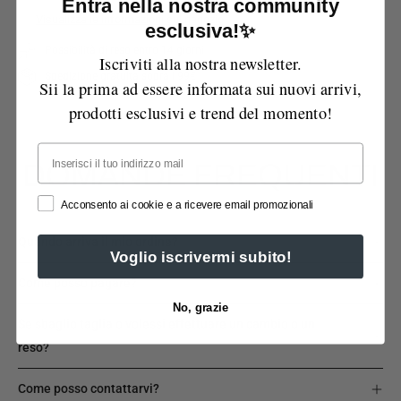
Entra nella nostra community
Visualizza le informazioni sul negozio
esclusiva!✨
Possibilità di reso entro 14 giorni
Iscriviti alla nostra newsletter.
Spedizione gratuita sopra i 99€
Sii la prima ad essere informata sui nuovi arrivi,
prodotti esclusivi e trend del momento!
Email
DOMANDE FREQUENTI
Acconsento ai cookie e a ricevere email promozionali
Quando arriva il mio ordine?
Voglio iscrivermi subito!
Come posso pagare?
No, grazie
Se sbaglio taglia o volessi effettuare un cambio o un
reso?
Come posso contattarvi?