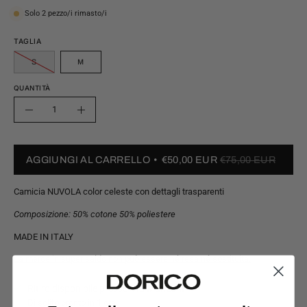
Solo
2
pezzo/i rimasto/i
TAGLIA
S
M
QUANTITÀ
Quantità
Riduci
Aumenta
quantità
quantità
AGGIUNGI AL CARRELLO
€50,00 EUR
€75,00 EUR
Camicia NUVOLA color celeste con dettagli trasparenti
Composizione:
50% cotone 50% poliestere
MADE IN ITALY
La merce in super saldo non può essere né resa né sostituita.
Ritiro disponibile presso
Via Manzoni
Di solito pronto in 1 ora