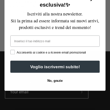
Stefano Ghilardi SNAKE
esclusiva!✨
jacket hand customized
€298,00 EUR
Iscriviti alla nostra newsletter.
Sii la prima ad essere informata sui nuovi arrivi,
prodotti esclusivi e trend del momento!
Email
Acconsento ai cookie e a ricevere email promozionali
Link Utili
Voglio iscrivermi subito!
Iscriviti alla nostra newsletter
Sii la prima ad essere informata sui nuovi arrivi, prodotti esclusivi e
No, grazie
trend del momento!
Subscribe
to
Our