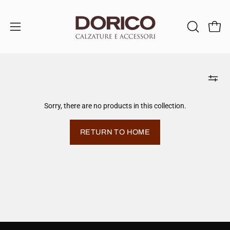
Skip
to
content
Open 
OPEN
Open
SEARCH
navigation
BAR
menu
Sorry, there are no products in this collection.
RETURN TO HOME